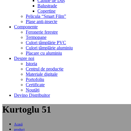
Cabine de Duș
Balustrade
Copertine
Pelicula “Smart Film”
Plase anti-insecte
Componente
Feronerie ferestre
Termopane
Culori tâmplărie PVC
Culori tâmplărie aluminiu
Placare cu aluminiu
Despre noi
Istoria
Centrul de producție
Materiale digitale
Portofoliu
Certificate
Noutăți
Devino Distribuitor
Kurtoglu 51
Acasă
product