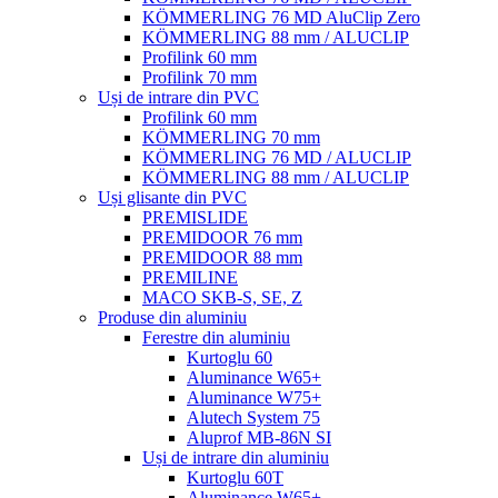
KÖMMERLING 76 MD AluClip Zero
KÖMMERLING 88 mm / ALUCLIP
Profilink 60 mm
Profilink 70 mm
Uși de intrare din PVC
Profilink 60 mm
KÖMMERLING 70 mm
KÖMMERLING 76 MD / ALUCLIP
KÖMMERLING 88 mm / ALUCLIP
Uși glisante din PVC
PREMISLIDE
PREMIDOOR 76 mm
PREMIDOOR 88 mm
PREMILINE
MACO SKB-S, SE, Z
Produse din aluminiu
Ferestre din aluminiu
Kurtoglu 60
Aluminance W65+
Aluminance W75+
Alutech System 75
Aluprof MB-86N SI
Uși de intrare din aluminiu
Kurtoglu 60T
Aluminance W65+