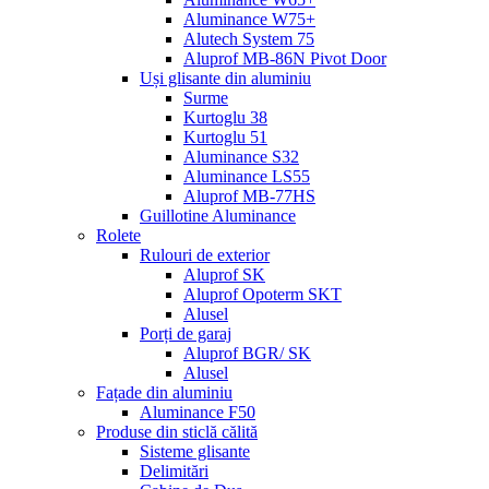
Aluminance W75+
Alutech System 75
Aluprof MB-86N Pivot Door
Uși glisante din aluminiu
Surme
Kurtoglu 38
Kurtoglu 51
Aluminance S32
Aluminance LS55
Aluprof MB-77HS
Guillotine Aluminance
Rolete
Rulouri de exterior
Aluprof SK
Aluprof Opoterm SKT
Alusel
Porți de garaj
Aluprof BGR/ SK
Alusel
Fațade din aluminiu
Aluminance F50
Produse din sticlă călită
Sisteme glisante
Delimitări