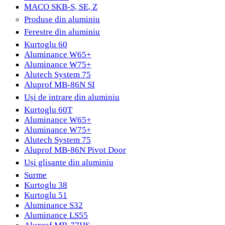
MACO SKB-S, SE, Z
Produse din aluminiu
Ferestre din aluminiu
Kurtoglu 60
Aluminance W65+
Aluminance W75+
Alutech System 75
Aluprof MB-86N SI
Uși de intrare din aluminiu
Kurtoglu 60T
Aluminance W65+
Aluminance W75+
Alutech System 75
Aluprof MB-86N Pivot Door
Uși glisante din aluminiu
Surme
Kurtoglu 38
Kurtoglu 51
Aluminance S32
Aluminance LS55