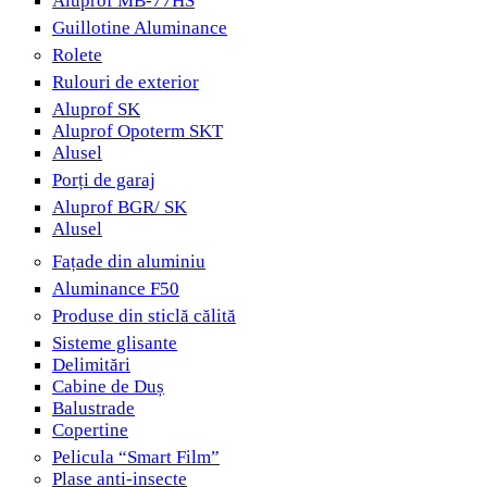
Aluprof MB-77HS
Guillotine Aluminance
Rolete
Rulouri de exterior
Aluprof SK
Aluprof Opoterm SKT
Alusel
Porți de garaj
Aluprof BGR/ SK
Alusel
Fațade din aluminiu
Aluminance F50
Produse din sticlă călită
Sisteme glisante
Delimitări
Cabine de Duș
Balustrade
Copertine
Pelicula “Smart Film”
Plase anti-insecte