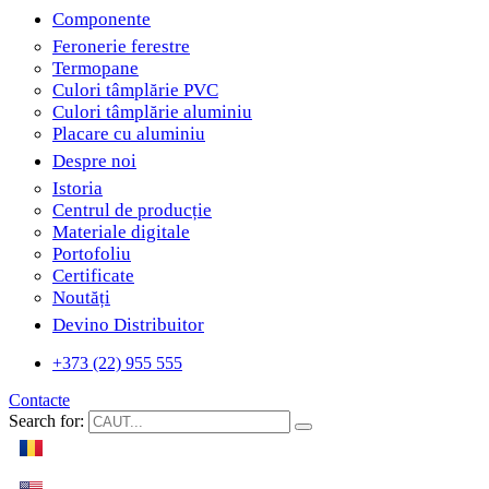
Componente
Feronerie ferestre
Termopane
Culori tâmplărie PVC
Culori tâmplărie aluminiu
Placare cu aluminiu
Despre noi
Istoria
Centrul de producție
Materiale digitale
Portofoliu
Certificate
Noutăți
Devino Distribuitor
+373 (22) 955 555
Contacte
Search for: