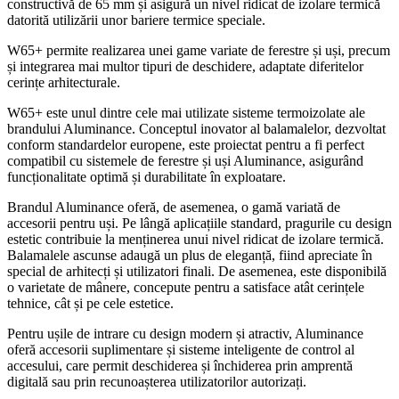
constructivă de 65 mm și asigură un nivel ridicat de izolare termică
datorită utilizării unor bariere termice speciale.
W65+ permite realizarea unei game variate de ferestre și uși, precum
și integrarea mai multor tipuri de deschidere, adaptate diferitelor
cerințe arhitecturale.
W65+ este unul dintre cele mai utilizate sisteme termoizolate ale
brandului Aluminance. Conceptul inovator al balamalelor, dezvoltat
conform standardelor europene, este proiectat pentru a fi perfect
compatibil cu sistemele de ferestre și uși Aluminance, asigurând
funcționalitate optimă și durabilitate în exploatare.
Brandul Aluminance oferă, de asemenea, o gamă variată de
accesorii pentru uși. Pe lângă aplicațiile standard, pragurile cu design
estetic contribuie la menținerea unui nivel ridicat de izolare termică.
Balamalele ascunse adaugă un plus de eleganță, fiind apreciate în
special de arhitecți și utilizatori finali. De asemenea, este disponibilă
o varietate de mânere, concepute pentru a satisface atât cerințele
tehnice, cât și pe cele estetice.
Pentru ușile de intrare cu design modern și atractiv, Aluminance
oferă accesorii suplimentare și sisteme inteligente de control al
accesului, care permit deschiderea și închiderea prin amprentă
digitală sau prin recunoașterea utilizatorilor autorizați.