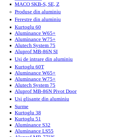
MACO SKB-S, SE, Z
Produse din aluminiu
Ferestre din aluminiu
Kurtoglu 60
Aluminance W65+
Aluminance W75+
Alutech System 75
Aluprof MB-86N SI
Uși de intrare din aluminiu
Kurtoglu 60T
Aluminance W65+
Aluminance W75+
Alutech System 75
Aluprof MB-86N Pivot Door
Uși glisante din aluminiu
Surme
Kurtoglu 38
Kurtoglu 51
Aluminance S32
Aluminance LS55