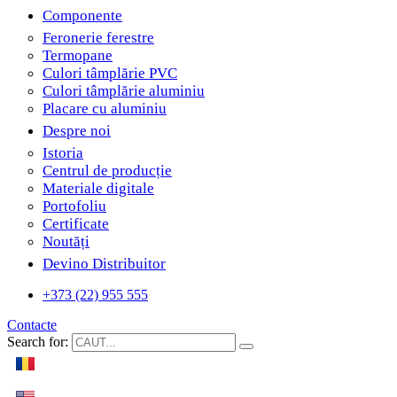
Componente
Feronerie ferestre
Termopane
Culori tâmplărie PVC
Culori tâmplărie aluminiu
Placare cu aluminiu
Despre noi
Istoria
Centrul de producție
Materiale digitale
Portofoliu
Certificate
Noutăți
Devino Distribuitor
+373 (22) 955 555
Contacte
Search for: