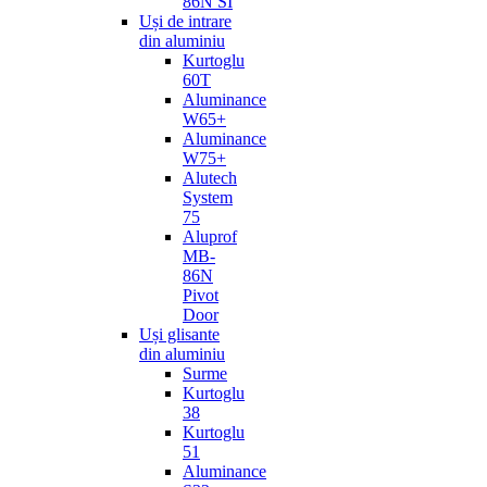
86N SI
Uși de intrare
din aluminiu
Kurtoglu
60T
Aluminance
W65+
Aluminance
W75+
Alutech
System
75
Aluprof
MB-
86N
Pivot
Door
Uși glisante
din aluminiu
Surme
Kurtoglu
38
Kurtoglu
51
Aluminance