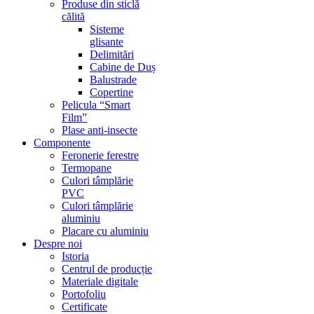
Produse din sticlă
călită
Sisteme
glisante
Delimitări
Cabine de Duș
Balustrade
Copertine
Pelicula “Smart
Film”
Plase anti-insecte
Componente
Feronerie ferestre
Termopane
Culori tâmplărie
PVC
Culori tâmplărie
aluminiu
Placare cu aluminiu
Despre noi
Istoria
Centrul de producție
Materiale digitale
Portofoliu
Certificate