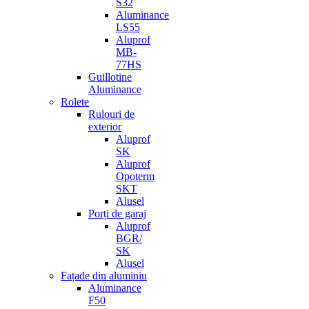
S32
Aluminance
LS55
Aluprof
MB-
77HS
Guillotine
Aluminance
Rolete
Rulouri de
exterior
Aluprof
SK
Aluprof
Opoterm
SKT
Alusel
Porți de garaj
Aluprof
BGR/
SK
Alusel
Fațade din aluminiu
Aluminance
F50