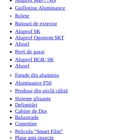
Aluprof MB-77HS
Guillotine Aluminance
Rolete
Rulouri de exterior
Aluprof SK
Aluprof Opoterm SKT
Alusel
Porți de garaj
Aluprof BGR/ SK
Alusel
Fațade din aluminiu
Aluminance F50
Produse din sticlă călită
Sisteme glisante
Delimitări
Cabine de Duș
Balustrade
Copertine
Pelicula “Smart Film”
Plase anti-insecte