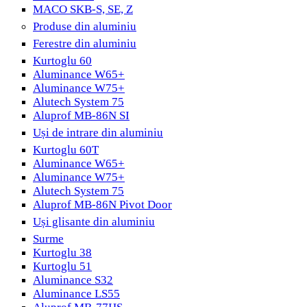
MACO SKB-S, SE, Z
Produse din aluminiu
Ferestre din aluminiu
Kurtoglu 60
Aluminance W65+
Aluminance W75+
Alutech System 75
Aluprof MB-86N SI
Uși de intrare din aluminiu
Kurtoglu 60T
Aluminance W65+
Aluminance W75+
Alutech System 75
Aluprof MB-86N Pivot Door
Uși glisante din aluminiu
Surme
Kurtoglu 38
Kurtoglu 51
Aluminance S32
Aluminance LS55