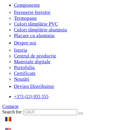
Componente
Feronerie ferestre
Termopane
Culori tâmplărie PVC
Culori tâmplărie aluminiu
Placare cu aluminiu
Despre noi
Istoria
Centrul de producție
Materiale digitale
Portofoliu
Certificate
Noutăți
Devino Distribuitor
+373 (22) 955 555
Contacte
Search for: