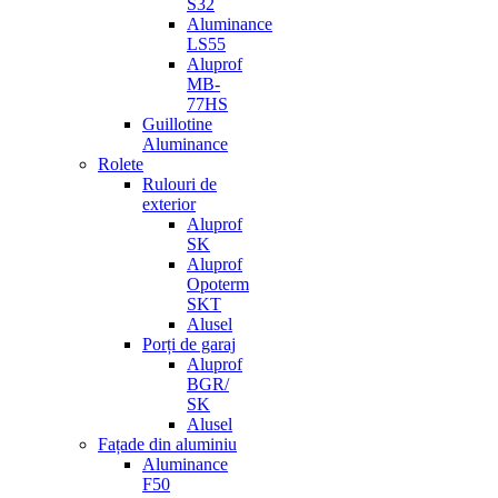
S32
Aluminance
LS55
Aluprof
MB-
77HS
Guillotine
Aluminance
Rolete
Rulouri de
exterior
Aluprof
SK
Aluprof
Opoterm
SKT
Alusel
Porți de garaj
Aluprof
BGR/
SK
Alusel
Fațade din aluminiu
Aluminance
F50