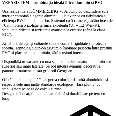
VEFASISTEM – combinația ideală între aluminiu și PVC
Ușa rezidențială KÖMMERLING 76 AluClip cu deschidere spre
interior combină eleganța aluminiului la exterior cu fiabilitatea și
eficiența PVC-ului la interior. Sistemul cu 5 camere și adâncimea de
76 mm oferă o izolație termică excelentă (Uf = 1,2 W/m²K),
stabilitate ridicată și rezistență avansată la efracție (până la clasa
RC2).
Armătura de oțel și colțarele sudate conferă rigiditate și protecție
sporită. Tehnologia clip-on asigură o îmbinare perfectă între profilul
PVC și placarea din aluminiu, fără tensiuni interne.
Disponibilă în variante cu una sau mai multe canaturi, cu luminator
superior sau rame laterale. Se pot integra geamuri decorative,
panouri ornamentale sau grile stil Georgian.
Oferă libertate deplină în alegerea culorilor datorită aluminiului și
respectă cele mai înalte standarde ecologice – fără plumb, cu
stabilizatori pe bază de calciu și zinc.
Design sofisticat, funcționalitate fiabilă și durabilitate pe termen
lung.