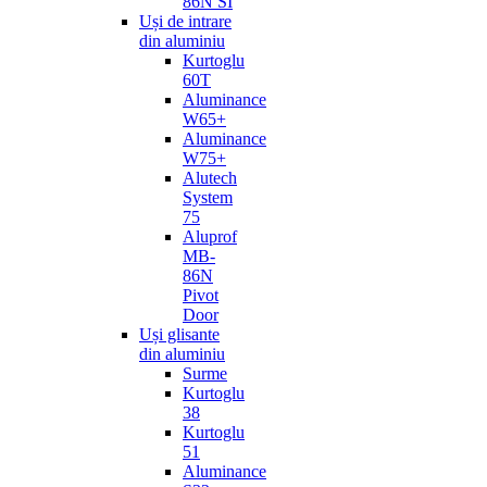
86N SI
Uși de intrare
din aluminiu
Kurtoglu
60T
Aluminance
W65+
Aluminance
W75+
Alutech
System
75
Aluprof
MB-
86N
Pivot
Door
Uși glisante
din aluminiu
Surme
Kurtoglu
38
Kurtoglu
51
Aluminance