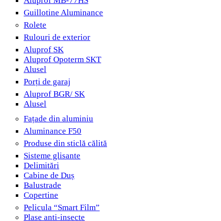
Aluprof MB-77HS
Guillotine Aluminance
Rolete
Rulouri de exterior
Aluprof SK
Aluprof Opoterm SKT
Alusel
Porți de garaj
Aluprof BGR/ SK
Alusel
Fațade din aluminiu
Aluminance F50
Produse din sticlă călită
Sisteme glisante
Delimitări
Cabine de Duș
Balustrade
Copertine
Pelicula “Smart Film”
Plase anti-insecte