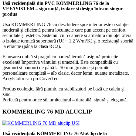
Ușă rezidențială din PVC KÖMMERLING 76 de la
VEFASISTEM – siguranță, izolare și design într-un singur
produs
Ușa KÖMMERLING 76 cu deschidere spre interior este o soluție
modernă și eficientă pentru locuințele care pun accent pe confort,
securitate și estetică. Sistemul cu 5 camere și armătură din oțel oferă
o izolație termică superioară (Uf = 1,2 W/m²K) și o rezistență sporită
la efracție (până la clasa RC2).
Etanșarea dublă și pragul cu barieră termică asigură protecție
excelentă împotriva vântului și umezelii. Este compatibilă cu
geamuri și panouri de până la 50 mm grosime și permite
personalizare completă – alb clasic, decor lemn, nuanțe metalizate,
AcrylColor sau proCoverTec.
Produs ecologic, fără plumb, cu stabilizatori pe bază de calciu și
zinc.
Perfectă pentru orice stil arhitectural – durabilă, sigură și elegantă.
KÖMMERLING 76 MD ALUCLIP
Ușă rezidențială KÖMMERLING 76 AluClip de la