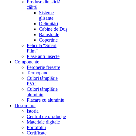
Produse din sticlă
călită
Sisteme
glisante
Delimitări
Cabine de Duș
Balustrade
Copertine
Pelicula “Smart
Film”
Plase anti-insecte
Componente
Feronerie ferestre
Termopane
Culori tâmplărie
PVC
Culori tâmplărie
aluminiu
Placare cu aluminiu
Despre noi
Istoria
Centrul de producție
Materiale digitale
Portofoliu
Certificate