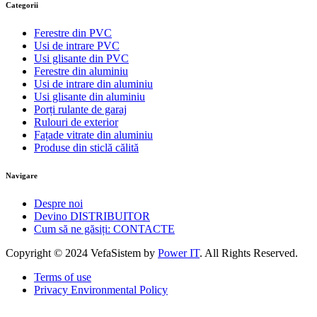
Categorii
Ferestre din PVC
Usi de intrare PVC
Usi glisante din PVC
Ferestre din aluminiu
Usi de intrare din aluminiu
Usi glisante din aluminiu
Porți rulante de garaj
Rulouri de exterior
Fațade vitrate din aluminiu
Produse din sticlă călită
Navigare
Despre noi
Devino DISTRIBUITOR
Cum să ne găsiți: CONTACTE
Copyright © 2024 VefaSistem by
Power IT
. All Rights Reserved.
Terms of use
Privacy Environmental Policy