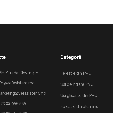
cte
Categorii
lți, Strada Kiev 114 A
Ferestre din PVC
nfo@vefasistem.md
Usi de intrare PVC
arketing@vefasistem.md
Usi glisante din PVC
373 22 955 555
Ferestre din aluminiu