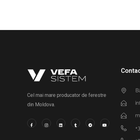
Conta
Bă
Cel mai mare producator de ferestre
i
din Moldova.
m
+