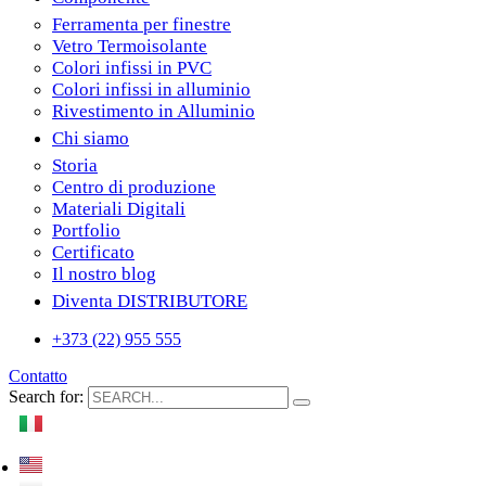
Ferramenta per finestre
Vetro Termoisolante
Colori infissi in PVC
Colori infissi in alluminio
Rivestimento in Alluminio
Chi siamo
Storia
Centro di produzione
Materiali Digitali
Portfolio
Certificato
Il nostro blog
Diventa DISTRIBUTORE
+373 (22) 955 555
Contatto
Search for: