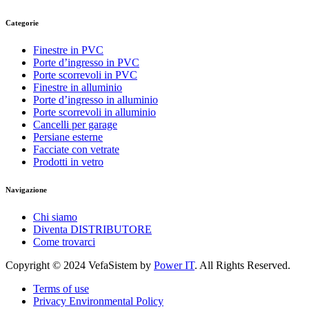
Categorie
Finestre in PVC
Porte d’ingresso in PVC
Porte scorrevoli in PVC
Finestre in alluminio
Porte d’ingresso in alluminio
Porte scorrevoli in alluminio
Cancelli per garage
Persiane esterne
Facciate con vetrate
Prodotti in vetro
Navigazione
Chi siamo
Diventa DISTRIBUTORE
Come trovarci
Copyright © 2024 VefaSistem by
Power IT
. All Rights Reserved.
Terms of use
Privacy Environmental Policy