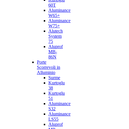
60T
Aluminance
W65+
Aluminance
W75+
Alutech
System
75
Aluprof
MB-
86N
Porte
Scorrevoli in
Alluminio
Surme
Kurtoglu
38
Kurtoglu
51
Aluminance
S32
Aluminance
LS55
Aluprof