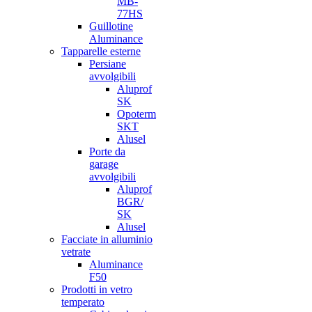
MB-
77HS
Guillotine
Aluminance
Tapparelle esterne
Persiane
avvolgibili
Aluprof
SK
Opoterm
SKT
Alusel
Porte da
garage
avvolgibili
Aluprof
BGR/
SK
Alusel
Facciate in alluminio
vetrate
Aluminance
F50
Prodotti in vetro
temperato