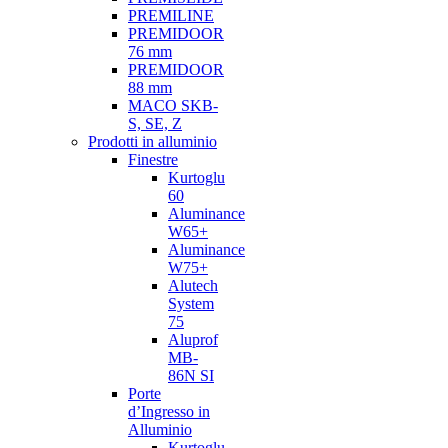
PREMILINE
PREMIDOOR
76 mm
PREMIDOOR
88 mm
MACO SKB-
S, SE, Z
Prodotti in alluminio
Finestre
Kurtoglu
60
Aluminance
W65+
Aluminance
W75+
Alutech
System
75
Aluprof
MB-
86N SI
Porte
d’Ingresso in
Alluminio
Kurtoglu