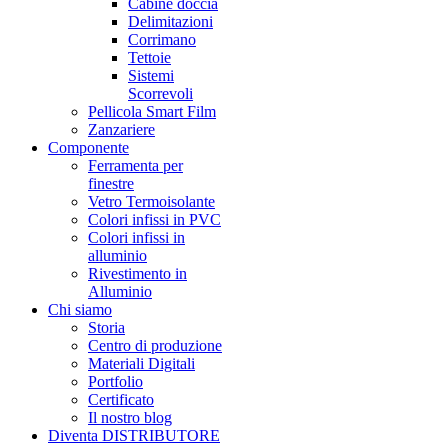
Cabine doccia
Delimitazioni
Corrimano
Tettoie
Sistemi
Scorrevoli
Pellicola Smart Film
Zanzariere
Componente
Ferramenta per
finestre
Vetro Termoisolante
Colori infissi in PVC
Colori infissi in
alluminio
Rivestimento in
Alluminio
Chi siamo
Storia
Centro di produzione
Materiali Digitali
Portfolio
Certificato
Il nostro blog
Diventa DISTRIBUTORE