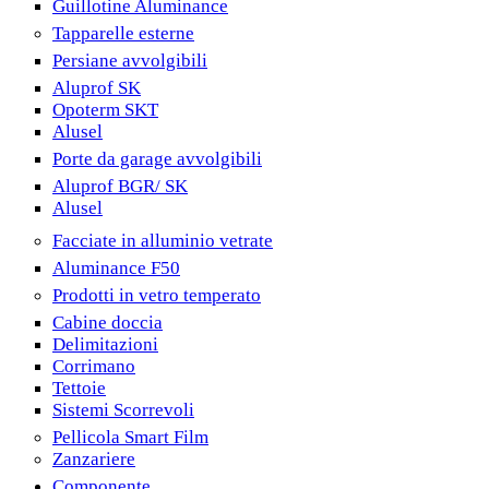
Guillotine Aluminance
Tapparelle esterne
Persiane avvolgibili
Aluprof SK
Opoterm SKT
Alusel
Porte da garage avvolgibili
Aluprof BGR/ SK
Alusel
Facciate in alluminio vetrate
Aluminance F50
Prodotti in vetro temperato
Cabine doccia
Delimitazioni
Corrimano
Tettoie
Sistemi Scorrevoli
Pellicola Smart Film
Zanzariere
Componente