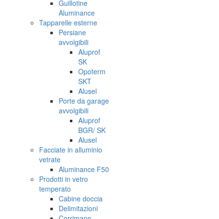
Guillotine
Aluminance
Tapparelle esterne
Persiane
avvolgibili
Aluprof
SK
Opoterm
SKT
Alusel
Porte da garage
avvolgibili
Aluprof
BGR/ SK
Alusel
Facciate in alluminio
vetrate
Aluminance F50
Prodotti in vetro
temperato
Cabine doccia
Delimitazioni
Corrimano