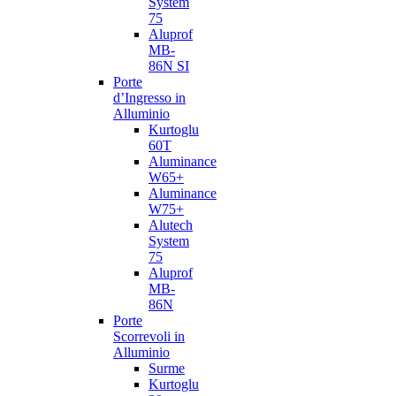
System
75
Aluprof
MB-
86N SI
Porte
d’Ingresso in
Alluminio
Kurtoglu
60T
Aluminance
W65+
Aluminance
W75+
Alutech
System
75
Aluprof
MB-
86N
Porte
Scorrevoli in
Alluminio
Surme
Kurtoglu