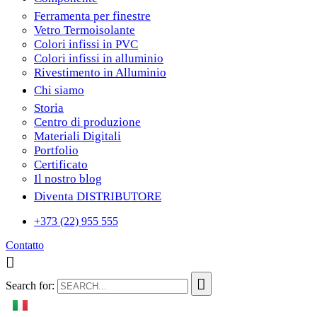
Ferramenta per finestre
Vetro Termoisolante
Colori infissi in PVC
Colori infissi in alluminio
Rivestimento in Alluminio
Chi siamo
Storia
Centro di produzione
Materiali Digitali
Portfolio
Certificato
Il nostro blog
Diventa DISTRIBUTORE
+373 (22) 955 555
Contatto
Search for: