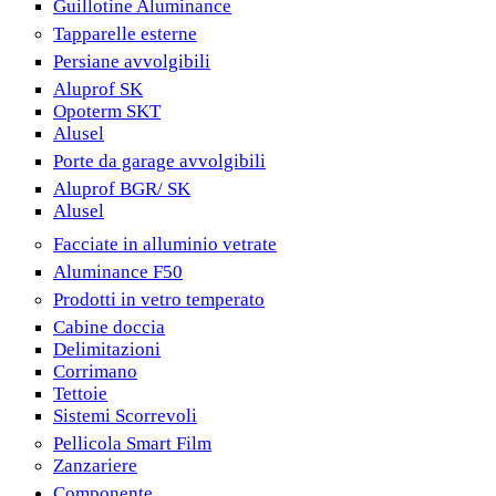
Guillotine Aluminance
Tapparelle esterne
Persiane avvolgibili
Aluprof SK
Opoterm SKT
Alusel
Porte da garage avvolgibili
Aluprof BGR/ SK
Alusel
Facciate in alluminio vetrate
Aluminance F50
Prodotti in vetro temperato
Cabine doccia
Delimitazioni
Corrimano
Tettoie
Sistemi Scorrevoli
Pellicola Smart Film
Zanzariere
Componente