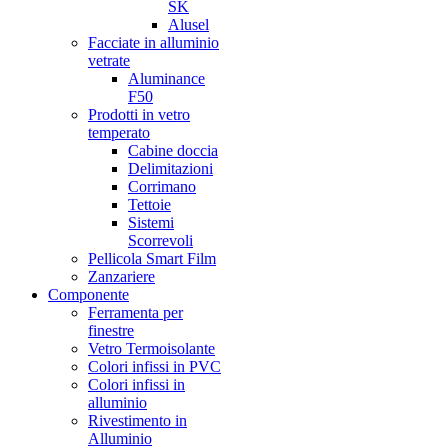
SK
Alusel
Facciate in alluminio
vetrate
Aluminance
F50
Prodotti in vetro
temperato
Cabine doccia
Delimitazioni
Corrimano
Tettoie
Sistemi
Scorrevoli
Pellicola Smart Film
Zanzariere
Componente
Ferramenta per
finestre
Vetro Termoisolante
Colori infissi in PVC
Colori infissi in
alluminio
Rivestimento in
Alluminio