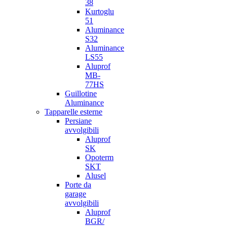
38
Kurtoglu
51
Aluminance
S32
Aluminance
LS55
Aluprof
MB-
77HS
Guillotine
Aluminance
Tapparelle esterne
Persiane
avvolgibili
Aluprof
SK
Opoterm
SKT
Alusel
Porte da
garage
avvolgibili
Aluprof
BGR/