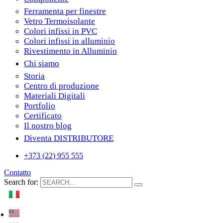
Ferramenta per finestre
Vetro Termoisolante
Colori infissi in PVC
Colori infissi in alluminio
Rivestimento in Alluminio
Chi siamo
Storia
Centro di produzione
Materiali Digitali
Portfolio
Certificato
Il nostro blog
Diventa DISTRIBUTORE
+373 (22) 955 555
Contatto
Search for: