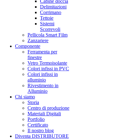
Cabine doccia
Delimitazioni
Corrimano
Tettoie
Sistemi
Scorrevoli
Pellicola Smart Film
Zanzariere
Componente
Ferramenta per
finestre
Vetro Termoisolante
Colori infissi in PVC
Colori infissi in
alluminio
Rivestimento in
Alluminio
Chi siamo
Storia
Centro di produzione
Materiali Digitali
Portfolio
Certificato
Il nostro blog
Diventa DISTRIBUTORE