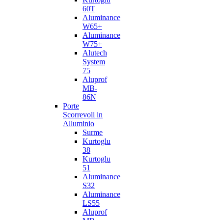
60T
Aluminance
W65+
Aluminance
W75+
Alutech
System
75
Aluprof
MB-
86N
Porte
Scorrevoli in
Alluminio
Surme
Kurtoglu
38
Kurtoglu
51
Aluminance
S32
Aluminance
LS55
Aluprof