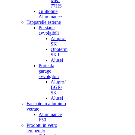
MB-
77HS
Guillotine
Aluminance
Tapparelle esterne
Persiane
avvolgibili
Aluprof
SK
Opoterm
SKT
Alusel
Porte da
garage
avvolgibili
Aluprof
BGR/
SK
Alusel
Facciate in alluminio
vetrate
Aluminance
F50
Prodotti in vetro
temperato