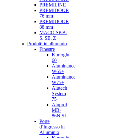
PREMILINE
PREMIDOOR
76 mm
PREMIDOOR
88 mm
MACO SKB-
S, SE, Z
Prodotti in alluminio
Finestre
Kurtoglu
60
Aluminance
W65+
Aluminance
W75+
Alutech
System
75
Aluprof
MB-
86N SI
Porte
d’Ingresso in
Alluminio
Kurtoglu