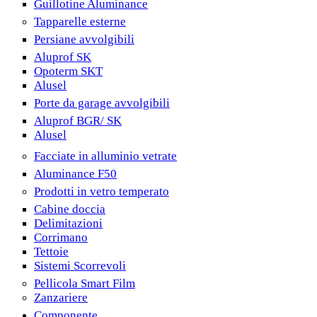
Guillotine Aluminance
Tapparelle esterne
Persiane avvolgibili
Aluprof SK
Opoterm SKT
Alusel
Porte da garage avvolgibili
Aluprof BGR/ SK
Alusel
Facciate in alluminio vetrate
Aluminance F50
Prodotti in vetro temperato
Cabine doccia
Delimitazioni
Corrimano
Tettoie
Sistemi Scorrevoli
Pellicola Smart Film
Zanzariere
Componente