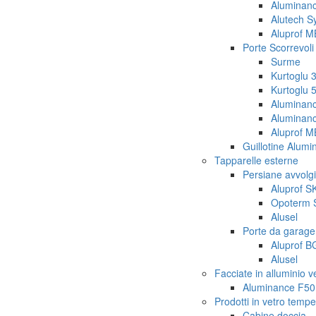
Aluminan
Alutech S
Aluprof 
Porte Scorrevoli 
Surme
Kurtoglu 
Kurtoglu 
Aluminan
Aluminan
Aluprof 
Guillotine Alum
Tapparelle esterne
Persiane avvolgib
Aluprof S
Opoterm 
Alusel
Porte da garage 
Aluprof B
Alusel
Facciate in alluminio v
Aluminance F50
Prodotti in vetro tempe
Cabine doccia