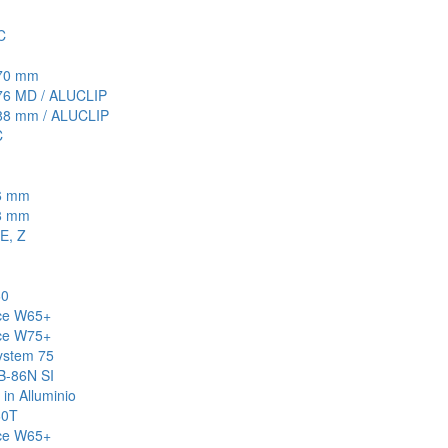
C
70 mm
6 MD / ALUCLIP
8 mm / ALUCLIP
C
6 mm
8 mm
E, Z
60
ce W65+
ce W75+
ystem 75
B-86N SI
 in Alluminio
60T
ce W65+