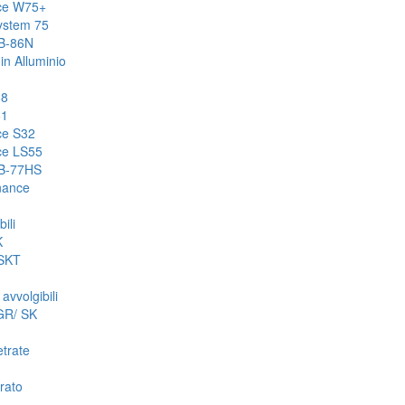
ce W75+
ystem 75
MB-86N
in Alluminio
38
51
ce S32
ce LS55
MB-77HS
inance
ili
K
SKT
avvolgibili
GR/ SK
etrate
rato