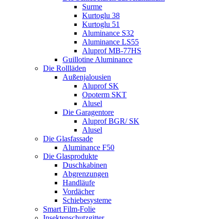
Surme
Kurtoglu 38
Kurtoglu 51
Aluminance S32
Aluminance LS55
Aluprof MB-77HS
Guillotine Aluminance
Die Rollläden
Außenjalousien
Aluprof SK
Opoterm SKT
Alusel
Die Garagentore
Aluprof BGR/ SK
Alusel
Die Glasfassade
Aluminance F50
Die Glasprodukte
Duschkabinen
Abgrenzungen
Handläufe
Vordächer
Schiebesysteme
Smart Film-Folie
Insektenschutzgitter