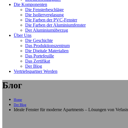
Die Komponenten
Die Fensterbeschläge
Die Isolierverglasung
Die Farben der PVC-Fenster
Die Farben der Aluminiumfenster
Der Aluminiumüberzug
Über Uns
Die Geschichte
Das Produktionszentrum
Die Digitale Materialien
Das Portefeuille
Das Zertifikat
Der Blog
Vertriebspartner Werden
Блог
Home
Der Blog
Ideale Fenster für moderne Apartments – Lösungen von Vefasi