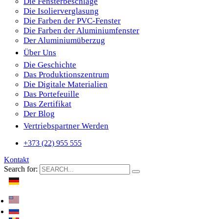
Die Fensterbeschläge
Die Isolierverglasung
Die Farben der PVC-Fenster
Die Farben der Aluminiumfenster
Der Aluminiumüberzug
Über Uns
Die Geschichte
Das Produktionszentrum
Die Digitale Materialien
Das Portefeuille
Das Zertifikat
Der Blog
Vertriebspartner Werden
+373 (22) 955 555
Kontakt
Search for: