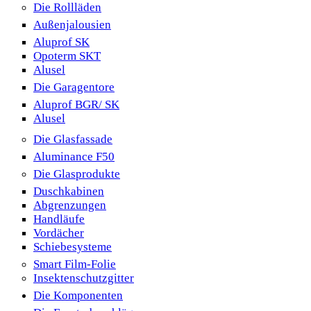
Die Rollläden
Außenjalousien
Aluprof SK
Opoterm SKT
Alusel
Die Garagentore
Aluprof BGR/ SK
Alusel
Die Glasfassade
Aluminance F50
Die Glasprodukte
Duschkabinen
Abgrenzungen
Handläufe
Vordächer
Schiebesysteme
Smart Film-Folie
Insektenschutzgitter
Die Komponenten