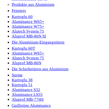
Produkte aus Aluminium
Fensters
Kurtoglu 60
Aluminance W65+
Aluminance W75+
Alutech System 75
Aluprof MB-86N SI
Die Aluminium-Eingangstüren
Kurtoglu 60T
Aluminance W65+
Alutech System 75
Aluprof MB-86N
Die Schiebetüren aus Aluminium
Surme
Kurtoglu 38
Kurtoglu 51
Aluminance S32
Aluminance LS55
Aluprof MB-77HS
Guillotine Aluminance