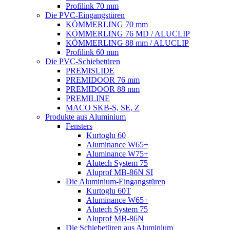
Profilink 70 mm
Die PVC-Eingangstüren
KÖMMERLING 70 mm
KÖMMERLING 76 MD / ALUCLIP
KÖMMERLING 88 mm / ALUCLIP
Profilink 60 mm
Die PVC-Schiebetüren
PREMISLIDE
PREMIDOOR 76 mm
PREMIDOOR 88 mm
PREMILINE
MACO SKB-S, SE, Z
Produkte aus Aluminium
Fensters
Kurtoglu 60
Aluminance W65+
Aluminance W75+
Alutech System 75
Aluprof MB-86N SI
Die Aluminium-Eingangstüren
Kurtoglu 60T
Aluminance W65+
Alutech System 75
Aluprof MB-86N
Die Schiebetüren aus Aluminium