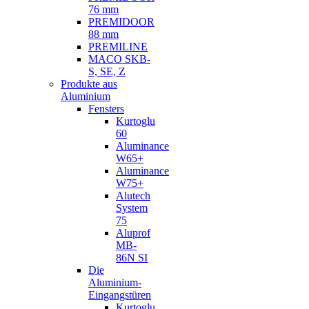
76 mm
PREMIDOOR
88 mm
PREMILINE
MACO SKB-
S, SE, Z
Produkte aus
Aluminium
Fensters
Kurtoglu
60
Aluminance
W65+
Aluminance
W75+
Alutech
System
75
Aluprof
MB-
86N SI
Die
Aluminium-
Eingangstüren
Kurtoglu