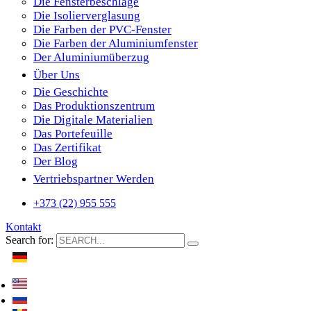
Die Fensterbeschläge
Die Isolierverglasung
Die Farben der PVC-Fenster
Die Farben der Aluminiumfenster
Der Aluminiumüberzug
Über Uns
Die Geschichte
Das Produktionszentrum
Die Digitale Materialien
Das Portefeuille
Das Zertifikat
Der Blog
Vertriebspartner Werden
+373 (22) 955 555
Kontakt
Search for: