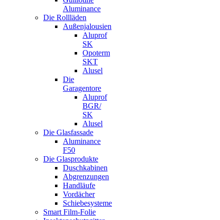
Aluminance
Die Rollläden
Außenjalousien
Aluprof
SK
Opoterm
SKT
Alusel
Die
Garagentore
Aluprof
BGR/
SK
Alusel
Die Glasfassade
Aluminance
F50
Die Glasprodukte
Duschkabinen
Abgrenzungen
Handläufe
Vordächer
Schiebesysteme
Smart Film-Folie