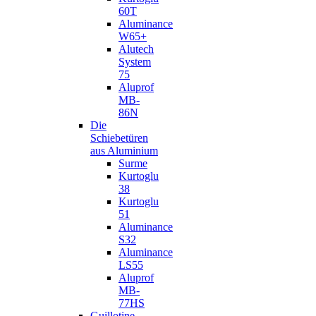
60T
Aluminance
W65+
Alutech
System
75
Aluprof
MB-
86N
Die
Schiebetüren
aus Aluminium
Surme
Kurtoglu
38
Kurtoglu
51
Aluminance
S32
Aluminance
LS55
Aluprof
MB-
77HS
Guillotine