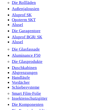
Die Rollläden
Außenjalousien
Aluprof SK
Opoterm SKT
Alusel
Die Garagentore
Aluprof BGR/ SK
Alusel
Die Glasfassade
Aluminance F50
Die Glasprodukte
Duschkabinen
Abgrenzungen
Handläufe
Vordächer
Schiebesysteme
Smart Film-Folie
Insektenschutzgitter
Die Komponenten