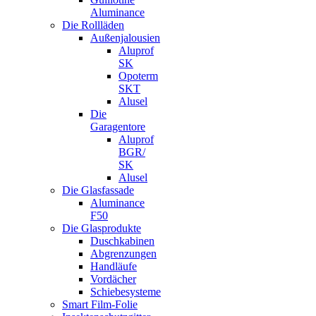
Aluminance
Die Rollläden
Außenjalousien
Aluprof
SK
Opoterm
SKT
Alusel
Die
Garagentore
Aluprof
BGR/
SK
Alusel
Die Glasfassade
Aluminance
F50
Die Glasprodukte
Duschkabinen
Abgrenzungen
Handläufe
Vordächer
Schiebesysteme
Smart Film-Folie