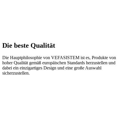
Die beste Qualität
Die Hauptphilosophie von VEFASISTEM ist es, Produkte von
hoher Qualität gemäß europäischen Standards herzustellen und
dabei ein einzigartiges Design und eine große Auswahl
sicherzustellen.
2026
Anschaffung neuer Anlagen und
Erweiterung der Produktionskapazitäten für
Isolierglas, PVC- und Aluminiumsysteme.