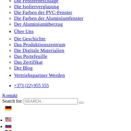
Die Fensterbeschläge
Die Isolierverglasung
Die Farben der PVC-Fenster
Die Farben der Aluminiumfenster
Der Aluminiumüberzug
Über Uns
Die Geschichte
Das Produktionszentrum
Die Digitale Materialien
Das Portefeuille
Das Zertifikat
Der Blog
Vertriebspartner Werden
+373 (22) 955 555
Kontakt
Search for: