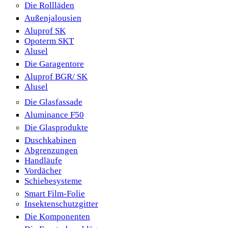
Die Rollläden
Außenjalousien
Aluprof SK
Opoterm SKT
Alusel
Die Garagentore
Aluprof BGR/ SK
Alusel
Die Glasfassade
Aluminance F50
Die Glasprodukte
Duschkabinen
Abgrenzungen
Handläufe
Vordächer
Schiebesysteme
Smart Film-Folie
Insektenschutzgitter
Die Komponenten