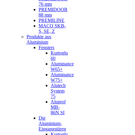
76 mm
PREMIDOOR
88 mm
PREMILINE
MACO SKB-
S, SE, Z
Produkte aus
Aluminium
Fensters
Kurtoglu
60
Aluminance
W65+
Aluminance
W75+
Alutech
System
75
Aluprof
MB-
86N SI
Die
Aluminium-
Eingangstüren
Kurtoglu