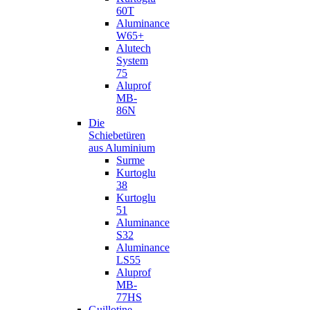
60T
Aluminance
W65+
Alutech
System
75
Aluprof
MB-
86N
Die
Schiebetüren
aus Aluminium
Surme
Kurtoglu
38
Kurtoglu
51
Aluminance
S32
Aluminance
LS55
Aluprof
MB-
77HS
Guillotine