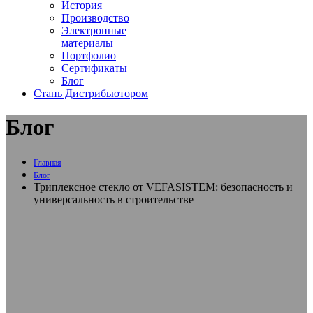
История
Производство
Электронные
материалы
Портфолио
Сертификаты
Блог
Стань Дистрибьютором
Блог
Главная
Блог
Триплексное стекло от VEFASISTEM: безопасность и
универсальность в строительстве