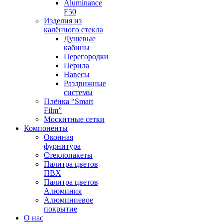
Aluminance
F50
Изделия из
калённого стекла
Душевые
кабины
Перегородки
Перила
Навесы
Раздвижные
системы
Плёнка “Smart
Film”
Москитные сетки
Компоненты
Оконная
фурнитура
Стеклопакеты
Палитра цветов
ПВХ
Палитра цветов
Алюминия
Алюминиевое
покрытие
О нас