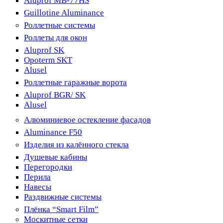
Aluprof MB-77HS
Guillotine Aluminance
Роллетные системы
Роллеты для окон
Aluprof SK
Opoterm SKT
Alusel
Роллетные гаражные ворота
Aluprof BGR/ SK
Alusel
Алюминиевое остекление фасадов
Aluminance F50
Изделия из калённого стекла
Душевые кабины
Перегородки
Перила
Навесы
Раздвижные системы
Плёнка “Smart Film”
Москитные сетки