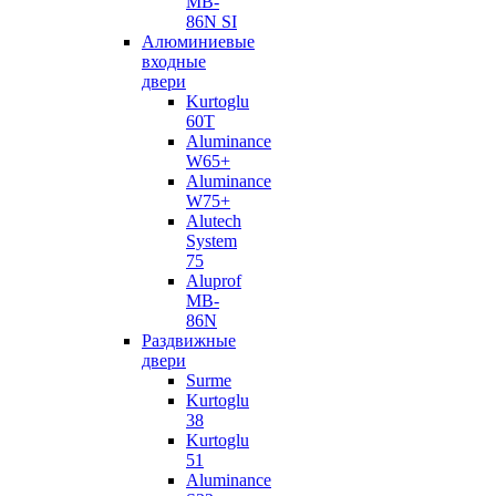
MB-
86N SI
Алюминиевые
входные
двери
Kurtoglu
60T
Aluminance
W65+
Aluminance
W75+
Alutech
System
75
Aluprof
MB-
86N
Раздвижные
двери
Surme
Kurtoglu
38
Kurtoglu
51
Aluminance