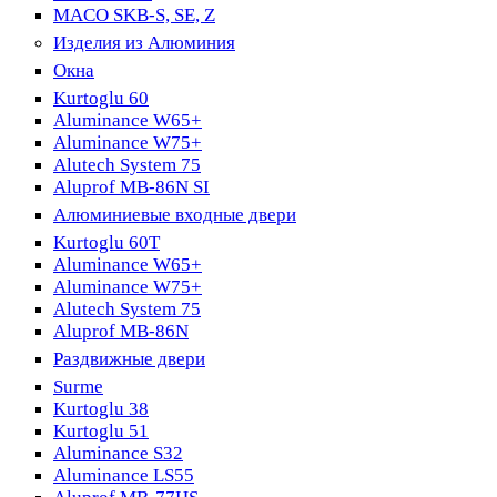
MACO SKB-S, SE, Z
Изделия из Алюминия
Окна
Kurtoglu 60
Aluminance W65+
Aluminance W75+
Alutech System 75
Aluprof MB-86N SI
Алюминиевые входные двери
Kurtoglu 60T
Aluminance W65+
Aluminance W75+
Alutech System 75
Aluprof MB-86N
Раздвижные двери
Surme
Kurtoglu 38
Kurtoglu 51
Aluminance S32
Aluminance LS55