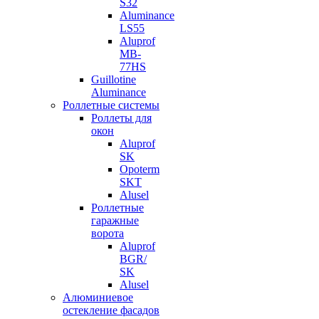
S32
Aluminance
LS55
Aluprof
MB-
77HS
Guillotine
Aluminance
Роллетные системы
Роллеты для
окон
Aluprof
SK
Opoterm
SKT
Alusel
Роллетные
гаражные
ворота
Aluprof
BGR/
SK
Alusel
Алюминиевое
остекление фасадов