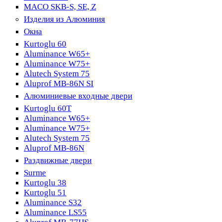
MACO SKB-S, SE, Z
Изделия из Алюминия
Окна
Kurtoglu 60
Aluminance W65+
Aluminance W75+
Alutech System 75
Aluprof MB-86N SI
Алюминиевые входные двери
Kurtoglu 60T
Aluminance W65+
Aluminance W75+
Alutech System 75
Aluprof MB-86N
Раздвижные двери
Surme
Kurtoglu 38
Kurtoglu 51
Aluminance S32
Aluminance LS55