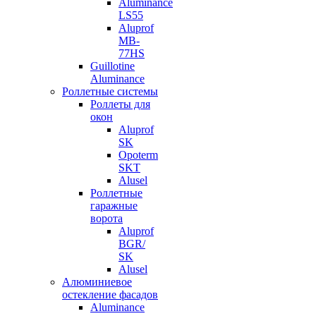
Aluminance
LS55
Aluprof
MB-
77HS
Guillotine
Aluminance
Роллетные системы
Роллеты для
окон
Aluprof
SK
Opoterm
SKT
Alusel
Роллетные
гаражные
ворота
Aluprof
BGR/
SK
Alusel
Алюминиевое
остекление фасадов
Aluminance