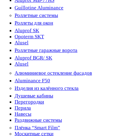
Aluprof MB-77HS
Guillotine Aluminance
Роллетные системы
Роллеты для окон
Aluprof SK
Opoterm SKT
Alusel
Роллетные гаражные ворота
Aluprof BGR/ SK
Alusel
Алюминиевое остекление фасадов
Aluminance F50
Изделия из калённого стекла
Душевые кабины
Перегородки
Перила
Навесы
Раздвижные системы
Плёнка “Smart Film”
Москитные сетки