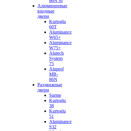
86N SI
Алюминиевые
входные
двери
Kurtoglu
60T
Aluminance
W65+
Aluminance
W75+
Alutech
System
75
Aluprof
MB-
86N
Раздвижные
двери
Surme
Kurtoglu
38
Kurtoglu
51
Aluminance
S32