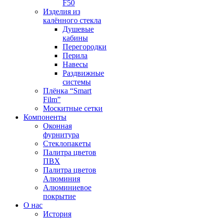
F50
Изделия из
калённого стекла
Душевые
кабины
Перегородки
Перила
Навесы
Раздвижные
системы
Плёнка “Smart
Film”
Москитные сетки
Компоненты
Оконная
фурнитура
Стеклопакеты
Палитра цветов
ПВХ
Палитра цветов
Алюминия
Алюминиевое
покрытие
О нас
История