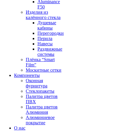
Aluminance
F50
Изделия из
калённого стекла
Душевые
кабины
Перегородки
Перила
Навесы
Раздвижные
системы
Плёнка “Smart
Film”
Москитные сетки
Компоненты
Оконная
фурнитура
Стеклопакеты
Палитра цветов
ПВХ
Палитра цветов
Алюминия
Алюминиевое
покрытие
О нас