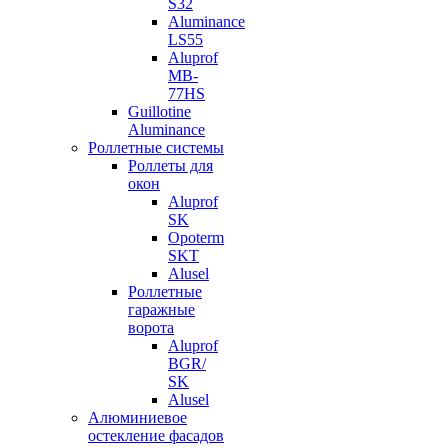
S32
Aluminance
LS55
Aluprof
MB-
77HS
Guillotine
Aluminance
Роллетные системы
Роллеты для
окон
Aluprof
SK
Opoterm
SKT
Alusel
Роллетные
гаражные
ворота
Aluprof
BGR/
SK
Alusel
Алюминиевое
остекление фасадов