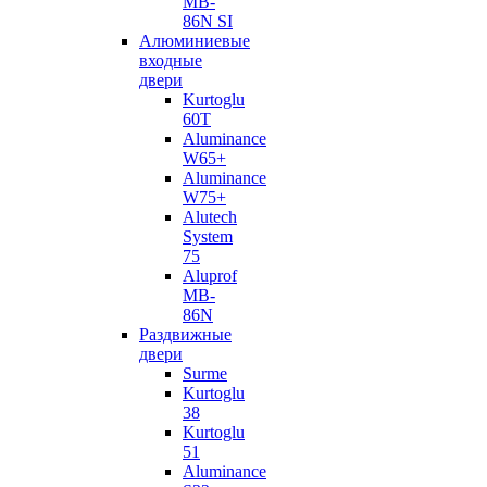
MB-
86N SI
Алюминиевые
входные
двери
Kurtoglu
60T
Aluminance
W65+
Aluminance
W75+
Alutech
System
75
Aluprof
MB-
86N
Раздвижные
двери
Surme
Kurtoglu
38
Kurtoglu
51
Aluminance