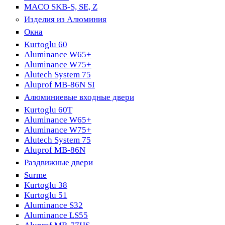
MACO SKB-S, SE, Z
Изделия из Алюминия
Окна
Kurtoglu 60
Aluminance W65+
Aluminance W75+
Alutech System 75
Aluprof MB-86N SI
Алюминиевые входные двери
Kurtoglu 60T
Aluminance W65+
Aluminance W75+
Alutech System 75
Aluprof MB-86N
Раздвижные двери
Surme
Kurtoglu 38
Kurtoglu 51
Aluminance S32
Aluminance LS55