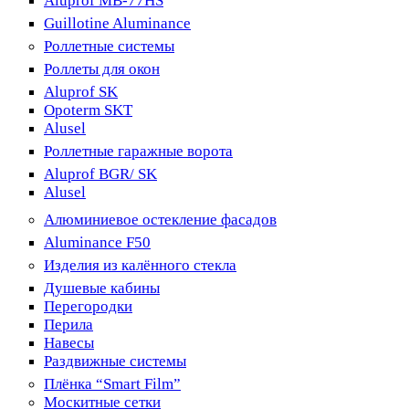
Aluprof MB-77HS
Guillotine Aluminance
Роллетные системы
Роллеты для окон
Aluprof SK
Opoterm SKT
Alusel
Роллетные гаражные ворота
Aluprof BGR/ SK
Alusel
Алюминиевое остекление фасадов
Aluminance F50
Изделия из калённого стекла
Душевые кабины
Перегородки
Перила
Навесы
Раздвижные системы
Плёнка “Smart Film”
Москитные сетки