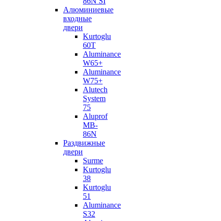
86N SI
Алюминиевые
входные
двери
Kurtoglu
60T
Aluminance
W65+
Aluminance
W75+
Alutech
System
75
Aluprof
MB-
86N
Раздвижные
двери
Surme
Kurtoglu
38
Kurtoglu
51
Aluminance
S32