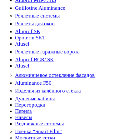
Aluprof MB-77HS
Guillotine Aluminance
Роллетные системы
Роллеты для окон
Aluprof SK
Opoterm SKT
Alusel
Роллетные гаражные ворота
Aluprof BGR/ SK
Alusel
Алюминиевое остекление фасадов
Aluminance F50
Изделия из калённого стекла
Душевые кабины
Перегородки
Перила
Навесы
Раздвижные системы
Плёнка “Smart Film”
Москитные сетки