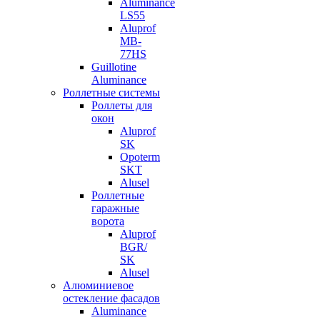
Aluminance
LS55
Aluprof
MB-
77HS
Guillotine
Aluminance
Роллетные системы
Роллеты для
окон
Aluprof
SK
Opoterm
SKT
Alusel
Роллетные
гаражные
ворота
Aluprof
BGR/
SK
Alusel
Алюминиевое
остекление фасадов
Aluminance