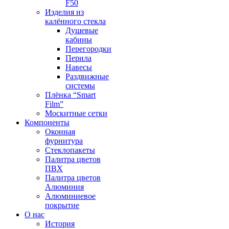
F50
Изделия из
калённого стекла
Душевые
кабины
Перегородки
Перила
Навесы
Раздвижные
системы
Плёнка “Smart
Film”
Москитные сетки
Компоненты
Оконная
фурнитура
Стеклопакеты
Палитра цветов
ПВХ
Палитра цветов
Алюминия
Алюминиевое
покрытие
О нас
История