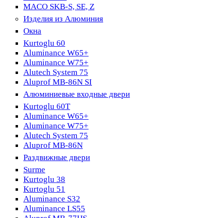
MACO SKB-S, SE, Z
Изделия из Алюминия
Окна
Kurtoglu 60
Aluminance W65+
Aluminance W75+
Alutech System 75
Aluprof MB-86N SI
Алюминиевые входные двери
Kurtoglu 60T
Aluminance W65+
Aluminance W75+
Alutech System 75
Aluprof MB-86N
Раздвижные двери
Surme
Kurtoglu 38
Kurtoglu 51
Aluminance S32
Aluminance LS55