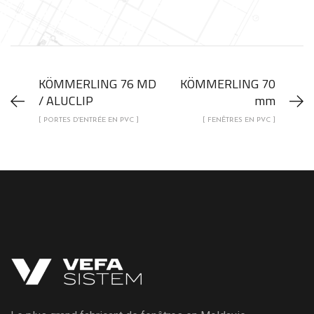
KÖMMERLING 76 MD
KÖMMERLING 70
/ ALUCLIP
mm
[ PORTES D'ENTRÉE EN PVC ]
[ FENÊTRES EN PVC ]