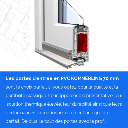
Les portes d’entrée en PVC KÖMMERLING 70 mm
sont le choix parfait si vous optez pour la qualité et la
durabilité classique. Leur apparence représentative, leur
isolation thermique élevée, leur durabilité ainsi que leurs
performances exceptionnelles créent un équilibre
parfait. De plus, le coût des portes avec le profil